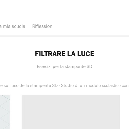
a mia scuola
Riflessioni
FILTRARE LA LUCE
Esercizi per la stampante 3D
ne sull'uso della stampente 3D - Studio di un modulo scolastico co